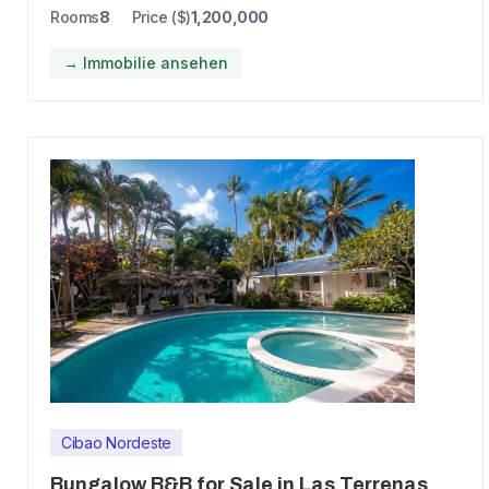
Rooms
8
Price ($)
1,200,000
→ Immobilie ansehen
Cibao Nordeste
Bungalow B&B for Sale in Las Terrenas