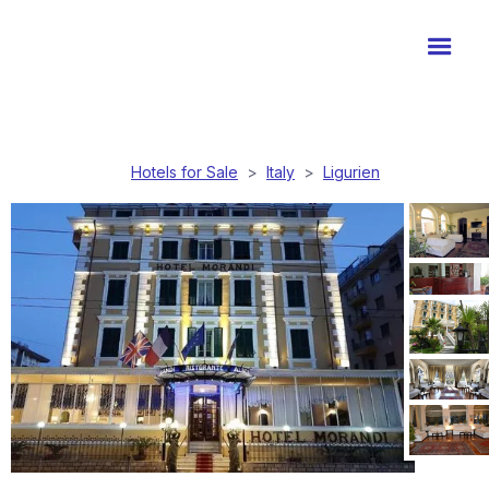
Hotels for Sale
>
Italy
>
Ligurien