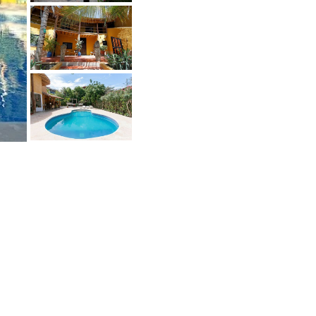
Treten Sie dem Buyers Club bei
iele Verkäufer verkaufen nicht
ffentlich und möchten auch nur mit
ualifizierten Käufern sprechen.
rhalten Sie Zugang zu diesen