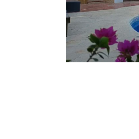
Published:
3+ month old
January 5, 2026