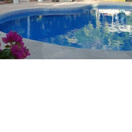
V
ö
q
E