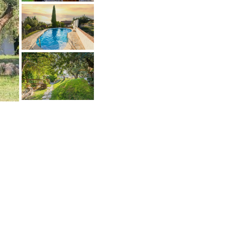
Únete al Club de Compradores
Muchos vendedores no venden en
úblico y solo quieren hablar con los
ompradores calificados. Accede a
stas ofertas.