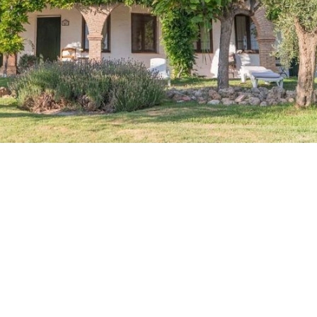
d
p
c
e