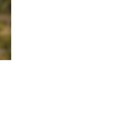
Únete al Club de Compradores
Muchos vendedores no venden en
úblico y solo quieren hablar con los
ompradores calificados. Accede a
stas ofertas.