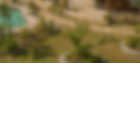
p
c
e