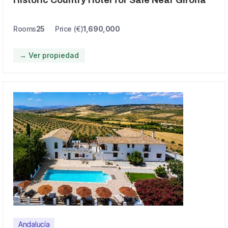
Historic Country Hotel for Sale Near Girona
Rooms
25
Price (€)
1,690,000
→ Ver propiedad
Andalucía