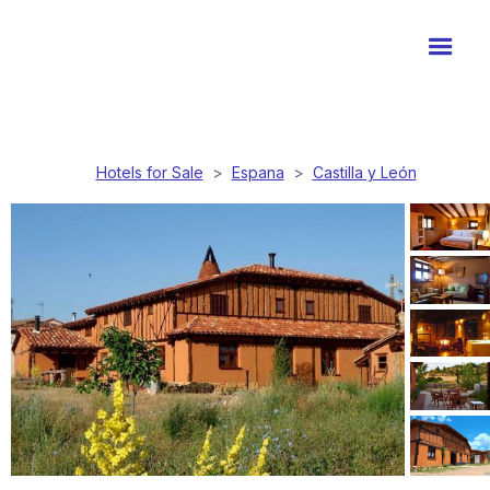
Hotels for Sale
>
Espana
>
Castilla y León