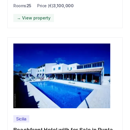
Rooms
25
Price (€)
3,100,000
→ View property
Sicilia
Beachfront Hotel with for Sale in Punta