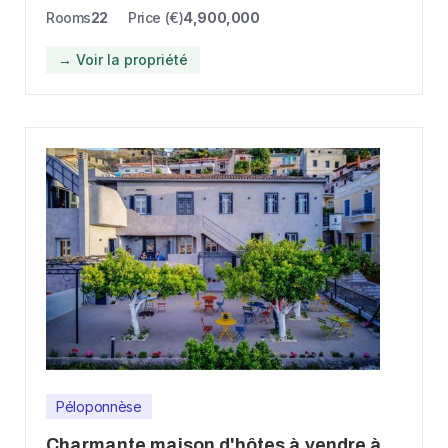
Rooms
22
Price (€)
4,900,000
→ Voir la propriété
Péloponnèse
Charmante maison d'hôtes à vendre à